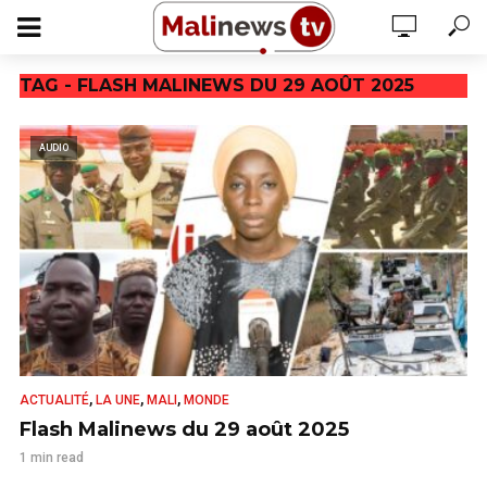
TAG - FLASH MALINEWS DU 29 AOÛT 2025
AUDIO
,
,
,
ACTUALITÉ
LA UNE
MALI
MONDE
Flash Malinews du 29 août 2025
1 min read