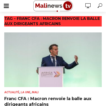
TAG - FRANC CFA : MACRON RENVOIE LA BALLE
AUX DIRIGEANTS AFRICAINS
,
,
ACTUALITÉ
LA UNE
MALI
Franc CFA : Macron renvoie la balle aux
dirigeants africains