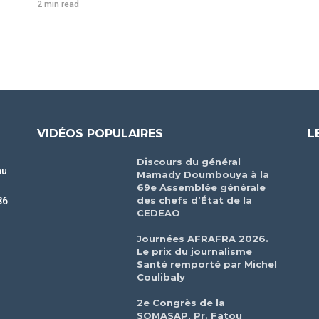
2 min read
VIDÉOS POPULAIRES
L
Discours du général
au
Mamady Doumbouya à la
69e Assemblée générale
des chefs d’État de la
86
CEDEAO
r
Journées AFRAFRA 2026.
Le prix du journalisme
Santé remporté par Michel
Coulibaly
2e Congrès de la
SOMASAP, Pr. Fatou