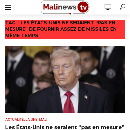
TAG - LES ÉTATS-UNIS NE SERAIENT “PAS EN
MESURE” DE FOURNIR ASSEZ DE MISSILES EN
MÊME TEMPS
,
,
ACTUALITÉ
LA UNE
MALI
Les États-Unis ne seraient “pas en mesure”