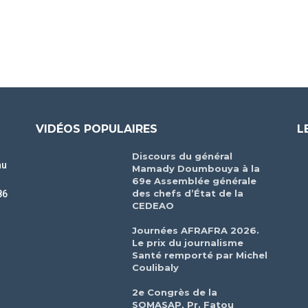
VIDÉOS POPULAIRES
L
Discours du général
au
Mamady Doumbouya à la
69e Assemblée générale
des chefs d’État de la
86
CEDEAO
r
Journées AFRAFRA 2026.
Le prix du journalisme
Santé remporté par Michel
Coulibaly
2e Congrès de la
SOMASAP, Pr. Fatou