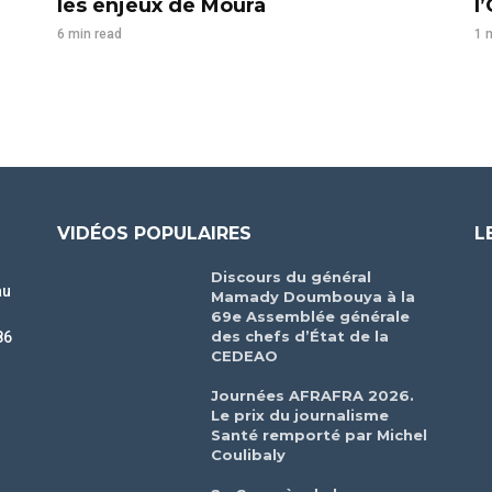
les enjeux de Moura
l
6 min read
1 
VIDÉOS POPULAIRES
L
Discours du général
au
Mamady Doumbouya à la
69e Assemblée générale
des chefs d’État de la
86
CEDEAO
r
Journées AFRAFRA 2026.
Le prix du journalisme
Santé remporté par Michel
Coulibaly