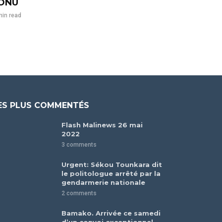
’ONU
min read
ES PLUS COMMENTÉS
Flash Malinews 26 mai
2022
3 comments
Urgent: Sékou Tounkara dit
le politologue arrêté par la
gendarmerie nationale
2 comments
Bamako. Arrivée ce samedi