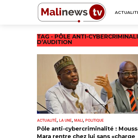
ACTUALIT
TAG - PÔLE ANTI-CYBERCRIMINAL
D’AUDITION
,
,
,
ACTUALITÉ
LA UNE
MALI
POLITIQUE
Pôle anti-cybercriminalité : Mouss
Mara rentre chez lui sans «charge