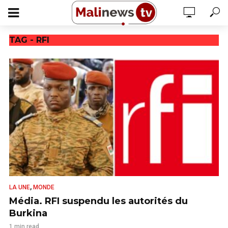
TAG - RFI
,
LA UNE
MONDE
Média. RFI suspendu les autorités du
Burkina
1 min read