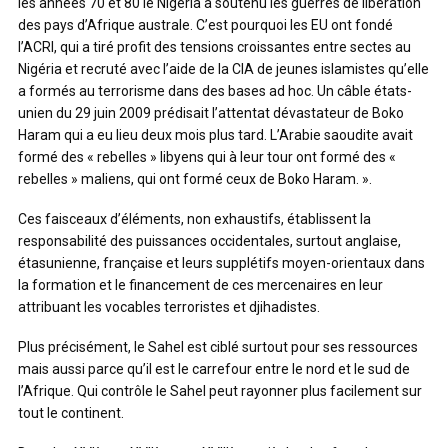
les années 70 et 80 le Nigéria a soutenu les guerres de libération
des pays d’Afrique australe. C’est pourquoi les EU ont fondé
l’ACRI, qui a tiré profit des tensions croissantes entre sectes au
Nigéria et recruté avec l’aide de la CIA de jeunes islamistes qu’elle
a formés au terrorisme dans des bases ad hoc. Un câble états-
unien du 29 juin 2009 prédisait l’attentat dévastateur de Boko
Haram qui a eu lieu deux mois plus tard. L’Arabie saoudite avait
formé des « rebelles » libyens qui à leur tour ont formé des «
rebelles » maliens, qui ont formé ceux de Boko Haram. ».
Ces faisceaux d’éléments, non exhaustifs, établissent la
responsabilité des puissances occidentales, surtout anglaise,
étasunienne, française et leurs supplétifs moyen-orientaux dans
la formation et le financement de ces mercenaires en leur
attribuant les vocables terroristes et djihadistes.
Plus précisément, le Sahel est ciblé surtout pour ses ressources
mais aussi parce qu’il est le carrefour entre le nord et le sud de
l’Afrique. Qui contrôle le Sahel peut rayonner plus facilement sur
tout le continent.