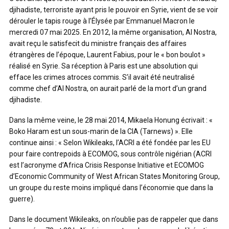
djihadiste, terroriste ayant pris le pouvoir en Syrie, vient de se voir
dérouler le tapis rouge à l’Élysée par Emmanuel Macron le
mercredi 07 mai 2025. En 2012, la même organisation, Al Nostra,
avait reçu le satisfecit du ministre français des affaires
étrangères de l’époque, Laurent Fabius, pour le « bon boulot »
réalisé en Syrie. Sa réception à Paris est une absolution qui
efface les crimes atroces commis. S’il avait été neutralisé
comme chef d’Al Nostra, on aurait parlé de la mort d’un grand
djihadiste.
Dans la même veine, le 28 mai 2014, Mikaela Honung écrivait : «
Boko Haram est un sous-marin de la CIA (Tarnews) ». Elle
continue ainsi : « Selon Wikileaks, l’ACRI a été fondée par les EU
pour faire contrepoids à ECOMOG, sous contrôle nigérian (ACRI
est l’acronyme d’Africa Crisis Response Initiative et ECOMOG
d’Economic Community of West African States Monitoring Group,
un groupe du reste moins impliqué dans l’économie que dans la
guerre).
Dans le document Wikileaks, on n’oublie pas de rappeler que dans