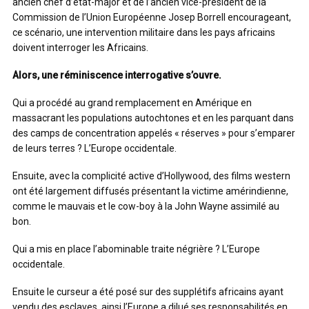
ancien chef d’état-major et de l’ancien vice-président de la
Commission de l’Union Européenne Josep Borrell encourageant,
ce scénario, une intervention militaire dans les pays africains
doivent interroger les Africains.
Alors, une réminiscence interrogative s’ouvre.
Qui a procédé au grand remplacement en Amérique en
massacrant les populations autochtones et en les parquant dans
des camps de concentration appelés « réserves » pour s’emparer
de leurs terres ? L’Europe occidentale.
Ensuite, avec la complicité active d’Hollywood, des films western
ont été largement diffusés présentant la victime amérindienne,
comme le mauvais et le cow-boy à la John Wayne assimilé au
bon.
Qui a mis en place l’abominable traite négrière ? L’Europe
occidentale.
Ensuite le curseur a été posé sur des supplétifs africains ayant
vendu des esclaves, ainsi l’Europe a dilué ses responsabilités en