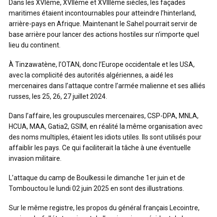
Dans les XVIème, XVIIème et XVIIIème siècles, les façades
maritimes étaient incontournables pour atteindre l’hinterland,
arrière-pays en Afrique. Maintenant le Sahel pourrait servir de
base arrière pour lancer des actions hostiles sur n’importe quel
lieu du continent.
À Tinzawatène, l’OTAN, donc l’Europe occidentale et les USA,
avec la complicité des autorités algériennes, a aidé les
mercenaires dans l’attaque contre l’armée malienne et ses alliés
russes, les 25, 26, 27 juillet 2024.
Dans l’affaire, les groupuscules mercenaires, CSP-DPA, MNLA,
HCUA, MAA, Gatia2, GSIM, en réalité la même organisation avec
des noms multiples, étaient les idiots utiles. Ils sont utilisés pour
affaiblir les pays. Ce qui faciliterait la tâche à une éventuelle
invasion militaire.
L’attaque du camp de Boulkessi le dimanche 1er juin et de
Tombouctou le lundi 02 juin 2025 en sont des illustrations.
Sur le même registre, les propos du général français Lecointre,