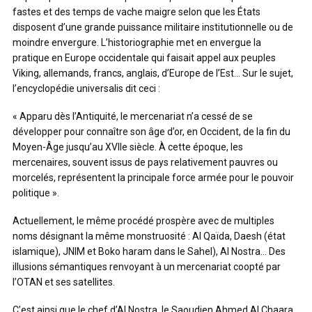
fastes et des temps de vache maigre selon que les États
disposent d’une grande puissance militaire institutionnelle ou de
moindre envergure. L’historiographie met en envergue la
pratique en Europe occidentale qui faisait appel aux peuples
Viking, allemands, francs, anglais, d’Europe de l’Est… Sur le sujet,
l’encyclopédie universalis dit ceci :
« Apparu dès l’Antiquité, le mercenariat n’a cessé de se
développer pour connaître son âge d’or, en Occident, de la fin du
Moyen-Âge jusqu’au XVIIe siècle. À cette époque, les
mercenaires, souvent issus de pays relativement pauvres ou
morcelés, représentent la principale force armée pour le pouvoir
politique ».
Actuellement, le même procédé prospère avec de multiples
noms désignant la même monstruosité : Al Qaïda, Daesh (état
islamique), JNIM et Boko haram dans le Sahel), Al Nostra… Des
illusions sémantiques renvoyant à un mercenariat coopté par
l’OTAN et ses satellites.
C’est ainsi que le chef d’Al Nostra, le Saoudien Ahmed Al Chaara,