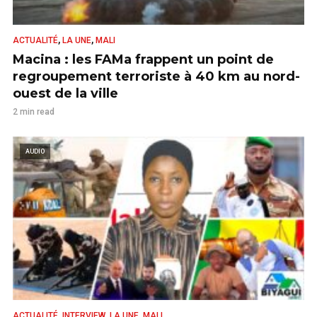
,
,
ACTUALITÉ
LA UNE
MALI
Macina : les FAMa frappent un point de
regroupement terroriste à 40 km au nord-
ouest de la ville
2 min read
AUDIO
,
,
,
ACTUALITÉ
INTERVIEW
LA UNE
MALI