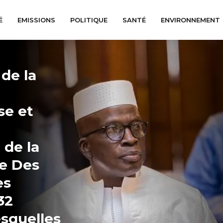
É
EMISSIONS
POLITIQUE
SANTÉ
ENVIRONNEMENT
 de la
se et
 de la
ne Des
es
32
esquelles