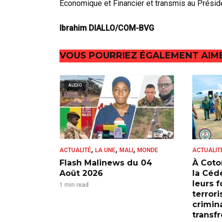
Économique et Financier et transmis au Présid
Ibrahim DIALLO/COM-BVG
VOUS POURRIEZ ÉGALEMENT AIM
AUDIO
,
,
,
ACTUALITÉ
LA UNE
MALI
MONDE
ACTUALIT
Flash Malinews du 04
À Coto
Août 2026
la Cédé
leurs 
1 min read
terrori
crimina
transfr