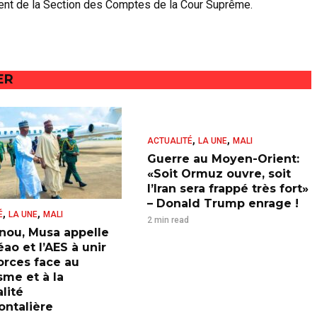
ent de la Section des Comptes de la Cour Suprême.
ER
,
,
ACTUALITÉ
LA UNE
MALI
Guerre au Moyen-Orient:
«Soit Ormuz ouvre, soit
l’Iran sera frappé très fort»
– Donald Trump enrage !
,
,
É
LA UNE
MALI
2 min read
nou, Musa appelle
ao et l’AES à unir
forces face au
sme et à la
lité
ontalière