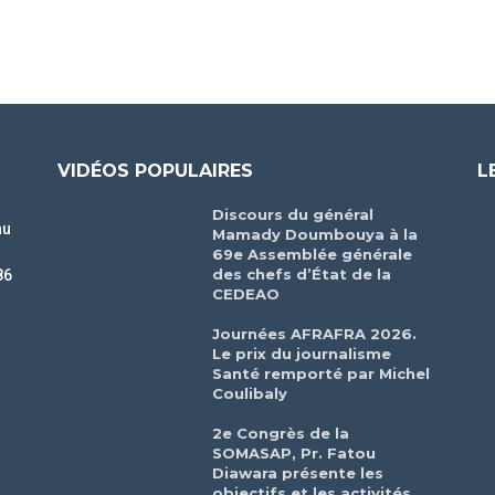
VIDÉOS POPULAIRES
L
Discours du général
au
Mamady Doumbouya à la
69e Assemblée générale
des chefs d’État de la
86
CEDEAO
r
Journées AFRAFRA 2026.
Le prix du journalisme
Santé remporté par Michel
Coulibaly
2e Congrès de la
SOMASAP, Pr. Fatou
Diawara présente les
objectifs et les activités