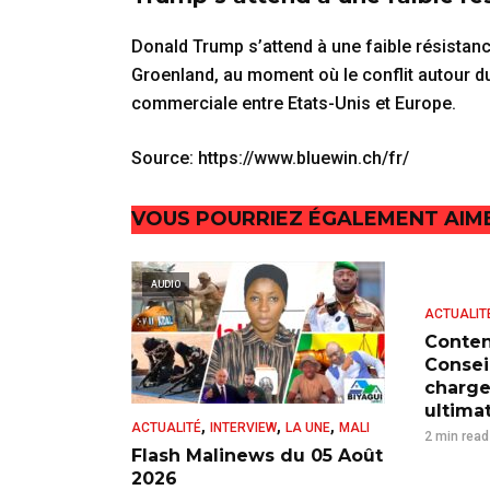
Donald Trump s’attend à une faible résistan
Groenland, au moment où le conflit autour d
commerciale entre Etats-Unis et Europe.
Source: https://www.bluewin.ch/fr/
VOUS POURRIEZ ÉGALEMENT AIM
AUDIO
ACTUALIT
Conten
Consei
charge
ultima
,
,
,
ACTUALITÉ
INTERVIEW
LA UNE
MALI
2 min read
Flash Malinews du 05 Août
2026