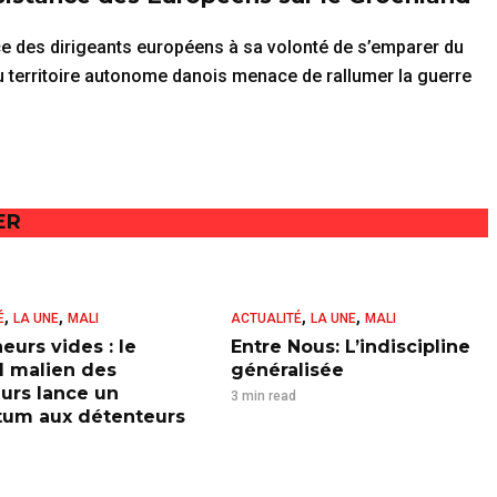
ce des dirigeants européens à sa volonté de s’emparer du
u territoire autonome danois menace de rallumer la guerre
ER
,
,
,
,
É
LA UNE
MALI
ACTUALITÉ
LA UNE
MALI
eurs vides : le
Entre Nous: L’indiscipline
l malien des
généralisée
urs lance un
3 min read
tum aux détenteurs