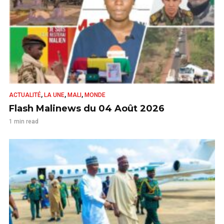
,
,
,
ACTUALITÉ
LA UNE
MALI
MONDE
Flash Malinews du 04 Août 2026
1 min read