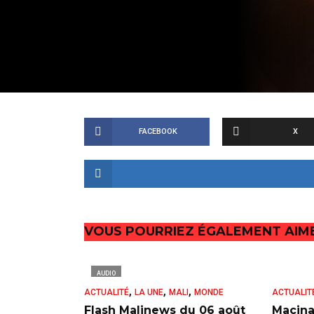
FACEBOOK
X
VOUS POURRIEZ ÉGALEMENT AIM
AUDIO
,
,
,
ACTUALITÉ
LA UNE
MALI
MONDE
ACTUALIT
Flash Malinews du 06 août
Macina