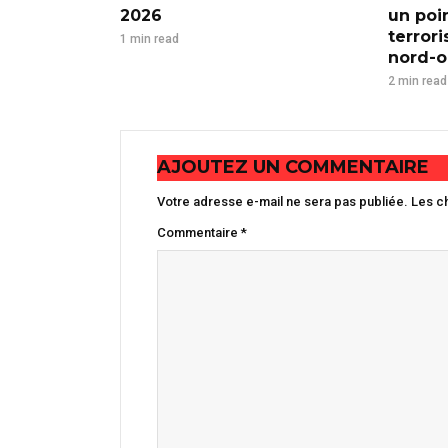
2026
un poi
terror
1 min read
nord-ou
2 min read
AJOUTEZ UN COMMENTAIRE
Votre adresse e-mail ne sera pas publiée.
Les c
Commentaire
*