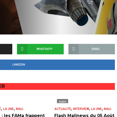
WHATSAPP
EMAIL
LINKEDIN
ER
AUDIO
,
,
,
,
,
É
LA UNE
MALI
ACTUALITÉ
INTERVIEW
LA UNE
MALI
 : les FAMa frappent
Flash Malinews du 05 Août