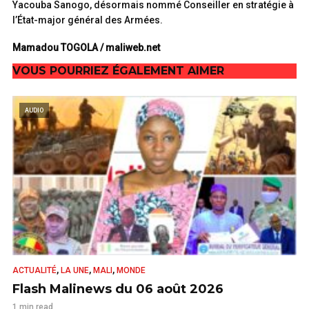
Yacouba Sanogo, désormais nommé Conseiller en stratégie à
l’État-major général des Armées.
Mamadou TOGOLA / maliweb.net
VOUS POURRIEZ ÉGALEMENT AIMER
AUDIO
,
,
,
ACTUALITÉ
LA UNE
MALI
MONDE
Flash Malinews du 06 août 2026
1 min read