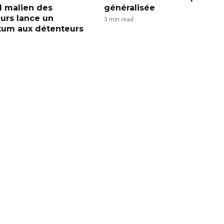
l malien des
généralisée
urs lance un
3 min read
tum aux détenteurs