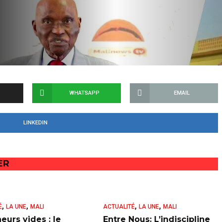
WHATSAPP
EMAIL
LINKEDIN
ER
,
,
,
,
É
LA UNE
MALI
ACTUALITÉ
LA UNE
MALI
eurs vides : le
Entre Nous: L’indiscipline