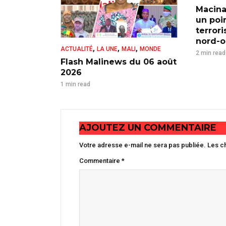
Macina
un poi
terror
nord-ou
,
,
,
ACTUALITÉ
LA UNE
MALI
MONDE
2 min read
Flash Malinews du 06 août
2026
1 min read
AJOUTEZ UN COMMENTAIRE
Votre adresse e-mail ne sera pas publiée.
Les c
Commentaire
*