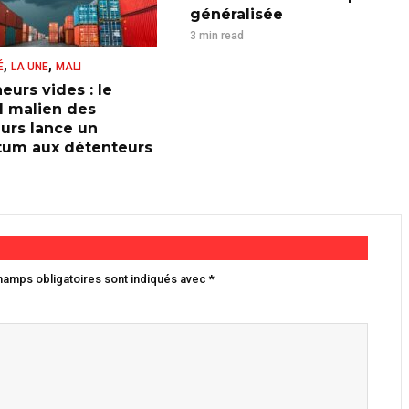
généralisée
3 min read
,
,
É
LA UNE
MALI
eurs vides : le
l malien des
urs lance un
tum aux détenteurs
hamps obligatoires sont indiqués avec
*