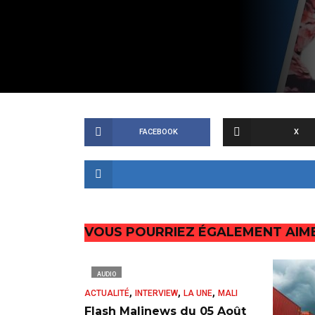
FACEBOOK
X
VOUS POURRIEZ ÉGALEMENT AIM
AUDIO
,
,
,
ACTUALITÉ
INTERVIEW
LA UNE
MALI
Flash Malinews du 05 Août