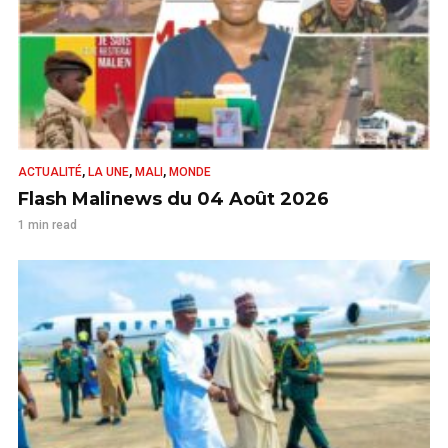
,
,
,
ACTUALITÉ
LA UNE
MALI
MONDE
Flash Malinews du 04 Août 2026
1 min read