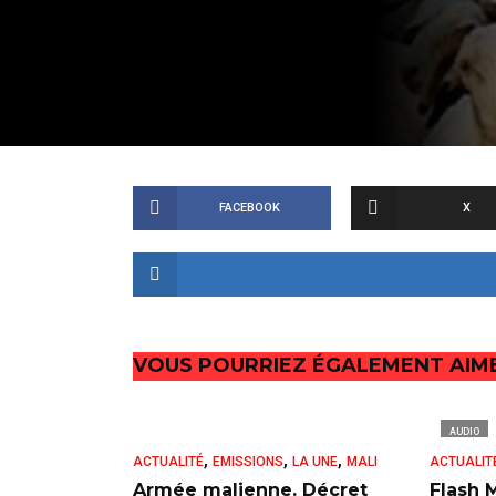
FACEBOOK
X
VOUS POURRIEZ ÉGALEMENT AIM
AUDIO
,
,
,
ACTUALITÉ
EMISSIONS
LA UNE
MALI
ACTUALIT
Armée malienne. Décret
Flash 