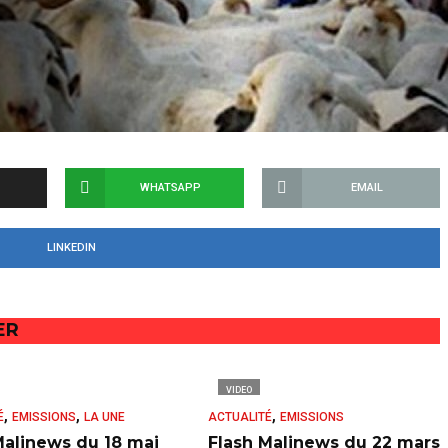
WHATSAPP
EMAIL
LINKEDIN
ER
VIDEO
,
,
,
É
EMISSIONS
LA UNE
ACTUALITÉ
EMISSIONS
Malinews du 18 mai
Flash Malinews du 22 mars