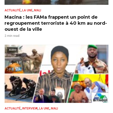
,
,
ACTUALITÉ
LA UNE
MALI
Macina : les FAMa frappent un point de
regroupement terroriste à 40 km au nord-
ouest de la ville
2 min read
AUDIO
,
,
,
ACTUALITÉ
INTERVIEW
LA UNE
MALI