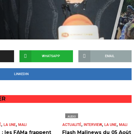
WHATSAPP
EMAIL
LINKEDIN
ER
AUDIO
,
,
,
,
,
É
LA UNE
MALI
ACTUALITÉ
INTERVIEW
LA UNE
MALI
 : les FAMa frappent
Flash Malinews du 05 Août