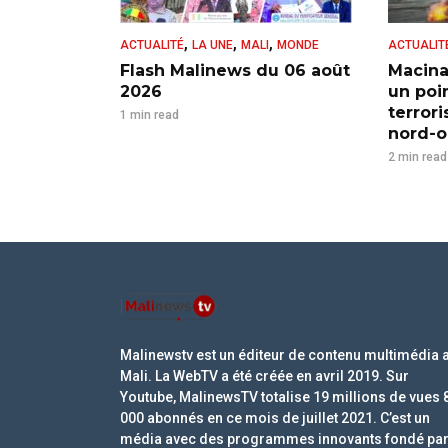
,
,
,
ACTUALITÉ
LA UNE
MALI
MONDE
ACTUALIT
Flash Malinews du 06 août
Macina
2026
un poi
terror
1 min read
nord-ou
2 min read
Malinewstv est un éditeur de contenu multimédia 
Mali. La WebTV a été créée en avril 2019. Sur
Youtube, MalinewsTV totalise 19 millions de vues 
000 abonnés en ce mois de juillet 2021. C’est un
média avec des programmes innovants fondé pa