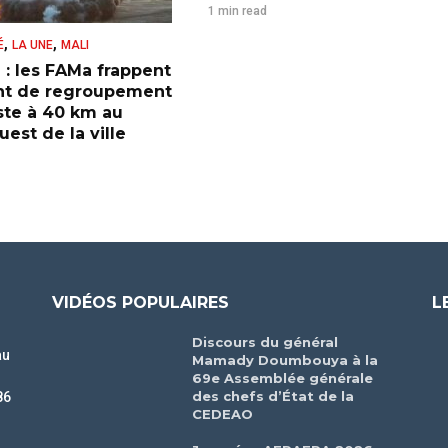
1 min read
,
,
É
LA UNE
MALI
 : les FAMa frappent
nt de regroupement
iste à 40 km au
est de la ville
VIDÉOS POPULAIRES
L
Discours du général
au
Mamady Doumbouya à la
69e Assemblée générale
des chefs d’État de la
86
CEDEAO
r