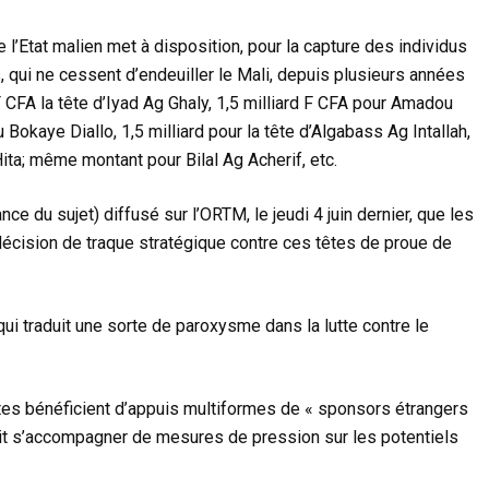
e l’Etat malien met à disposition, pour la capture des individus
, qui ne cessent d’endeuiller le Mali, depuis plusieurs années
s F CFA la tête d’Iyad Ag Ghaly, 1,5 milliard F CFA pour Amadou
okaye Diallo, 1,5 milliard pour la tête d’Algabass Ag Intallah,
ita; même montant pour Bilal Ag Acherif, etc.
ce du sujet) diffusé sur l’ORTM, le jeudi 4 juin dernier, que les
décision de traque stratégique contre ces têtes de proue de
qui traduit une sorte de paroxysme dans la lutte contre le
stes bénéficient d’appuis multiformes de « sponsors étrangers
vrait s’accompagner de mesures de pression sur les potentiels