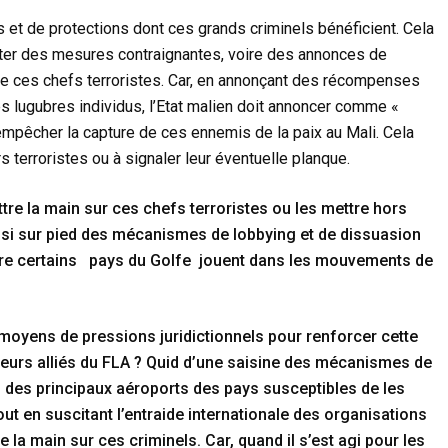
s et de protections dont ces grands criminels bénéficient. Cela
icter des mesures contraignantes, voire des annonces de
s de ces chefs terroristes. Car, en annonçant des récompenses
es lugubres individus, l’Etat malien doit annoncer comme «
 empêcher la capture de ces ennemis de la paix au Mali. Cela
s terroristes ou à signaler leur éventuelle planque.
e la main sur ces chefs terroristes ou les mettre hors
aussi sur pied des mécanismes de lobbying et de dissuasion
 voire certains pays du Golfe jouent dans les mouvements de
e moyens de pressions juridictionnels pour renforcer cette
leurs alliés du FLA ? Quid d’une saisine des mécanismes de
au des principaux aéroports des pays susceptibles de les
 tout en suscitant l’entraide internationale des organisations
 la main sur ces criminels. Car, quand il s’est agi pour les