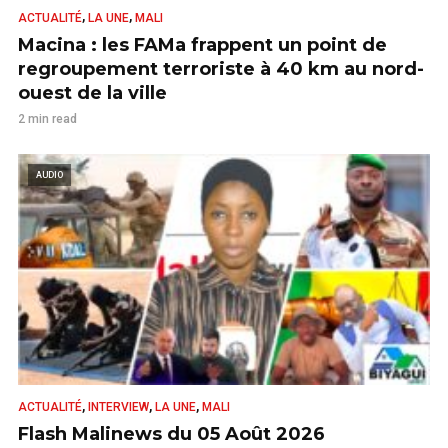
,
,
ACTUALITÉ
LA UNE
MALI
Macina : les FAMa frappent un point de
regroupement terroriste à 40 km au nord-
ouest de la ville
2 min read
AUDIO
,
,
,
ACTUALITÉ
INTERVIEW
LA UNE
MALI
Flash Malinews du 05 Août 2026