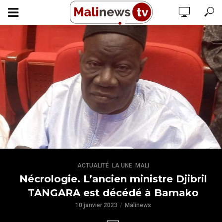
,
,
ACTUALITÉ
LA UNE
MALI
Nécrologie. L’ancien ministre Djibril
TANGARA est décédé à Bamako
10 janvier 2023
Malinews