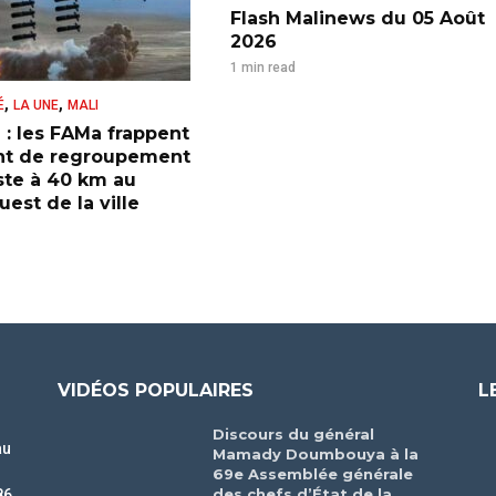
Flash Malinews du 05 Août
2026
1 min read
,
,
É
LA UNE
MALI
 : les FAMa frappent
nt de regroupement
iste à 40 km au
est de la ville
VIDÉOS POPULAIRES
L
Discours du général
au
Mamady Doumbouya à la
69e Assemblée générale
des chefs d’État de la
86