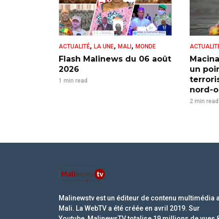
,
,
,
ACTUALITÉ
LA UNE
MALI
MONDE
ACTUALIT
Flash Malinews du 06 août
Macina
2026
un poi
terror
1 min read
nord-ou
2 min read
Malinewstv est un éditeur de contenu multimédia 
Mali. La WebTV a été créée en avril 2019. Sur
Youtube, MalinewsTV totalise 19 millions de vues 