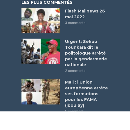
LES PLUS COMMENTÉS
Flash Malinews 26
mai 2022
3 comments
Urgent: Sékou
Tounkara dit le
politologue arrêté
par la gendarmerie
nationale
2 comments
Mali : l’Union
européenne arrête
ses formations
pour les FAMA
(Ibou Sy)
1 comment
COPYRIGHT © 2026. SITE CRÉE PAR
LEROIANI
.