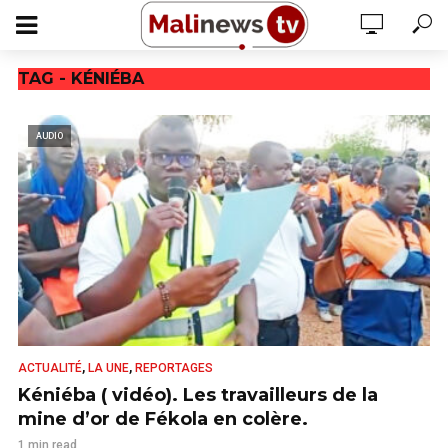
TAG - KÉNIÉBA
AUDIO
,
,
ACTUALITÉ
LA UNE
REPORTAGES
Kéniéba ( vidéo). Les travailleurs de la
mine d’or de Fékola en colère.
1 min read