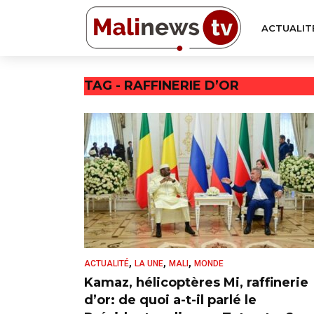
ACTUALIT
TAG - RAFFINERIE D’OR
,
,
,
ACTUALITÉ
LA UNE
MALI
MONDE
Kamaz, hélicoptères Mi, raffinerie
d’or: de quoi a-t-il parlé le