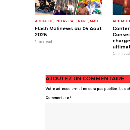
,
,
,
ACTUALITÉ
INTERVIEW
LA UNE
MALI
ACTUALIT
Flash Malinews du 05 Août
Conten
2026
Consei
charge
1 min read
ultima
2 min read
AJOUTEZ UN COMMENTAIRE
Votre adresse e-mail ne sera pas publiée.
Les c
Commentaire
*