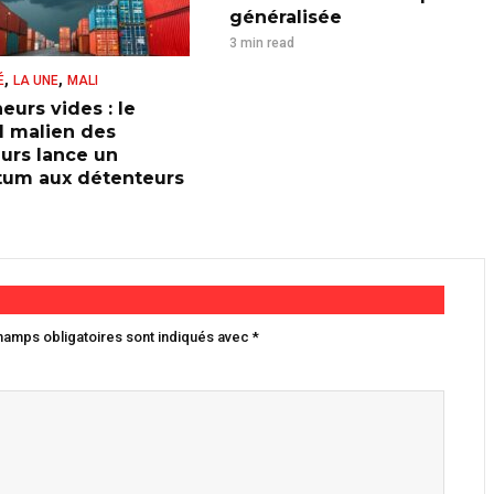
généralisée
3 min read
,
,
É
LA UNE
MALI
eurs vides : le
l malien des
urs lance un
tum aux détenteurs
hamps obligatoires sont indiqués avec
*